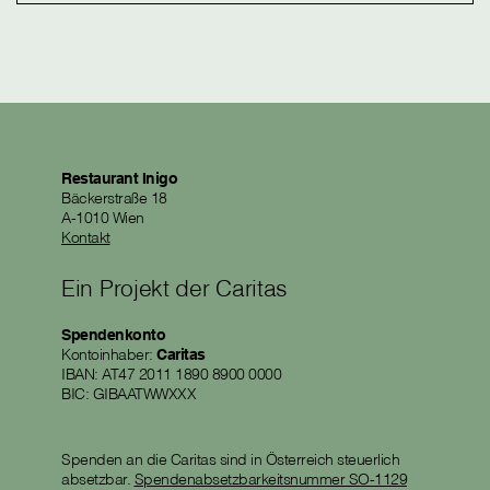
Restaurant Inigo
Bäckerstraße 18
A-1010 Wien
Kontakt
Ein Projekt der Caritas
Spendenkonto
Kontoinhaber:
Caritas
IBAN: AT47 2011 1890 8900 0000
BIC: GIBAATWWXXX
Spenden an die Caritas sind in Österreich steuerlich
absetzbar.
Spendenabsetzbarkeitsnummer SO-1129